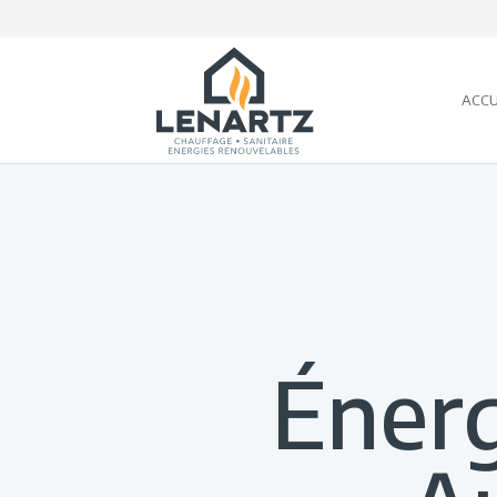
ACCU
Énerg