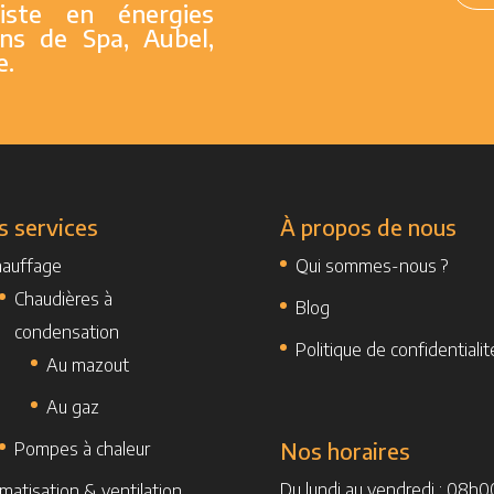
liste en énergies
ons de Spa, Aubel,
e.
 services
À propos de nous
auffage
Qui sommes-nous ?
Chaudières à
Blog
condensation
Politique de confidentialit
Au mazout
Au gaz
Nos horaires
Pompes à chaleur
Du lundi au vendredi : 08h0
imatisation & ventilation