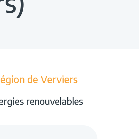
rs)
région de Verviers
nergies renouvelables