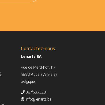
Contactez-nous
Lenartz SA
Rue de Merckhof, 117
é
4880 Aubel (Verviers)
Belgique
087/68.73.28
info@lenartz.be
0 –