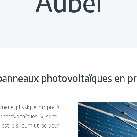
Aubel
 panneaux photovoltaïques en p
nomène physique propre à
photovoltaïques « semi-
st le silicium utilisé pour