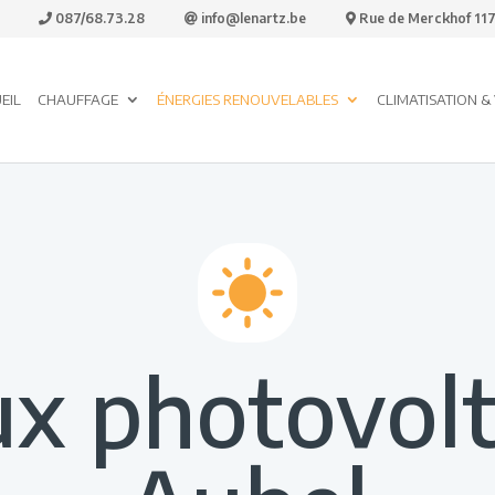
087/68.73.28
info@lenartz.be
Rue de Merckhof 117,
EIL
CHAUFFAGE
ÉNERGIES RENOUVELABLES
CLIMATISATION &
x photovolt